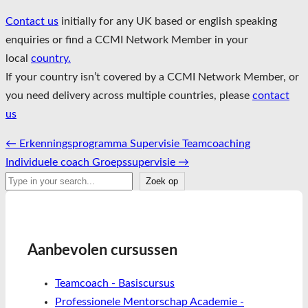
Contact us
initially for any UK based or english speaking
enquiries or find a CCMI Network Member in your
local
country.
If your country isn’t covered by a CCMI Network Member, or
you need delivery across multiple countries, please
contact
us
Bericht
←
Erkenningsprogramma Supervisie Teamcoaching
navigatie
Individuele coach Groepssupervisie
→
Zoeken
Zoek op
Aanbevolen cursussen
Teamcoach - Basiscursus
Professionele Mentorschap Academie -