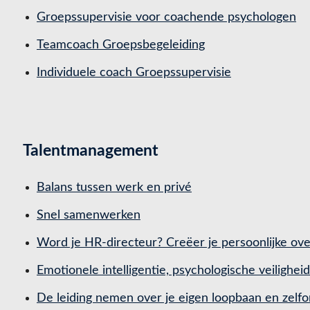
Groepssupervisie voor coachende psychologen
Teamcoach Groepsbegeleiding
Individuele coach Groepssupervisie
Talentmanagement
Balans tussen werk en privé
Snel samenwerken
Word je HR-directeur? Creëer je persoonlijke ove
Emotionele intelligentie, psychologische veilighei
De leiding nemen over je eigen loopbaan en zelfo