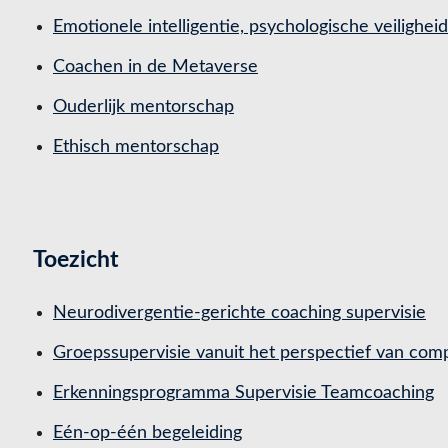
Emotionele intelligentie, psychologische veilighei
Coachen in de Metaverse
Ouderlijk mentorschap
Ethisch mentorschap
Toezicht
Neurodivergentie-gerichte coaching supervisie
Groepssupervisie vanuit het perspectief van co
Erkenningsprogramma Supervisie Teamcoaching
Eén-op-één begeleiding