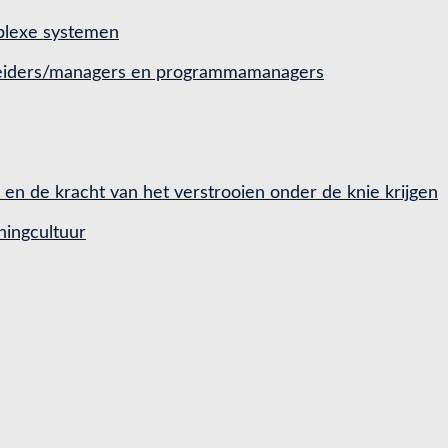
mplexe systemen
 leiders/managers en programmamanagers
d en de kracht van het verstrooien onder de knie krijgen
hingcultuur