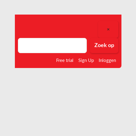
×
Zoek
Zoek op
op
Free trial
Sign Up
Inloggen