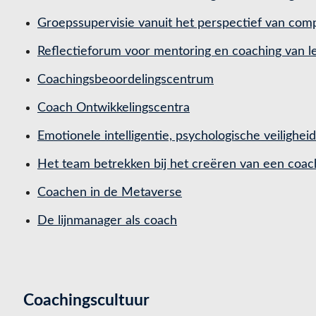
h
Groepssupervisie vanuit het perspectief van co
o
Reflectieforum voor mentoring en coaching van
u
d
Coachingsbeoordelingscentrum
Coach Ontwikkelingscentra
Emotionele intelligentie, psychologische veilighei
Het team betrekken bij het creëren van een coac
Coachen in de Metaverse
De lijnmanager als coach
Coachingscultuur