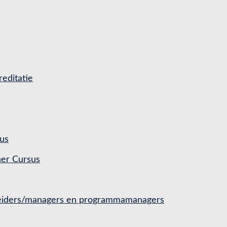
editatie
us
ner Cursus
 leiders/managers en programmamanagers