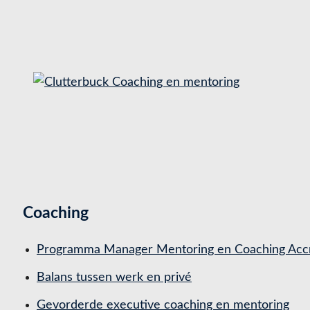
O
v
e
r
s
l
a
a
n
n
Coaching
a
a
Programma Manager Mentoring en Coaching Accr
r
Balans tussen werk en privé
i
n
Gevorderde executive coaching en mentoring