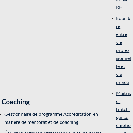
RH
Équilib
re
entre
vie
profes
sionnel
le et
vie
privée
Maîtris
Coaching
er
l'intelli
Gestionnaire de programme Accréditation en
gence
matière de mentorat et de coaching
émotio