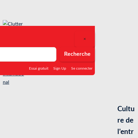
S
k
i
p
t
×
o
cherche
c
Recherche
o
Essai gratuit
Sign Up
Se connecter
n
t
e
n
t
Cultu
re de
l'entr