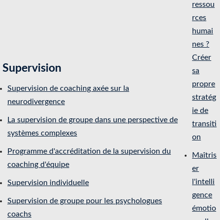
ressou
rces
humai
nes ?
Créer
Supervision
sa
propre
Supervision de coaching axée sur la
stratég
neurodivergence
ie de
La supervision de groupe dans une perspective de
transiti
systèmes complexes
on
Programme d'accréditation de la supervision du
Maîtris
coaching d'équipe
er
l'intelli
Supervision individuelle
gence
Supervision de groupe pour les psychologues
émotio
coachs