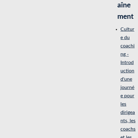
aîne
ment
Cultur
e du
coachi
ng -
Introd
uction
d'une
journé
e pour
les
dirigea
nts, les
coachs
et les