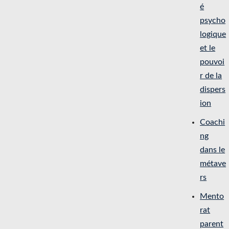
é
psycho
logique
et le
pouvoi
r de la
dispers
ion
Coachi
ng
dans le
métave
rs
Mento
rat
parent