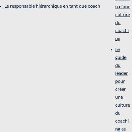
Le responsable hiérarchique en tant que coach
n d'une
culture
du
coachi
ng
Le
guide
du
leader
pour
créer
une
culture
du
coachi
ng au