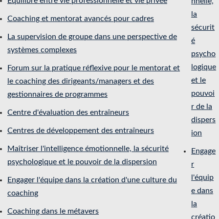
Équilibre entre vie professionnelle et vie privée
nnelle,
la
Coaching et mentorat avancés pour cadres
sécurit
La supervision de groupe dans une perspective de
é
systèmes complexes
psycho
logique
Forum sur la pratique réflexive pour le mentorat et
et le
le coaching des dirigeants/managers et des
pouvoi
gestionnaires de programmes
r de la
Centre d'évaluation des entraîneurs
dispers
Centres de développement des entraîneurs
ion
Maîtriser l'intelligence émotionnelle, la sécurité
Engage
psychologique et le pouvoir de la dispersion
r
l'équip
Engager l'équipe dans la création d'une culture du
e dans
coaching
la
Coaching dans le métavers
créatio