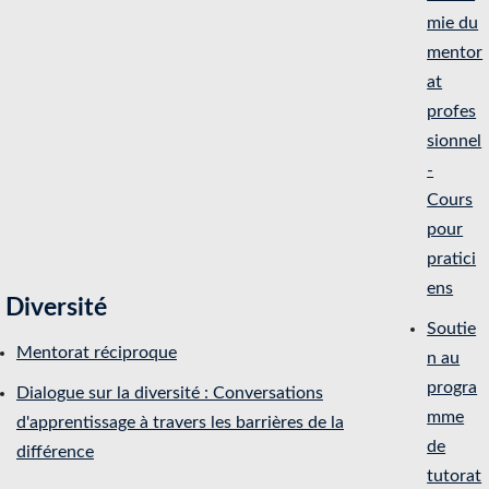
mie du
mentor
at
profes
sionnel
-
Cours
pour
pratici
ens
Diversité
Soutie
Mentorat réciproque
n au
progra
Dialogue sur la diversité : Conversations
mme
d'apprentissage à travers les barrières de la
de
différence
tutorat