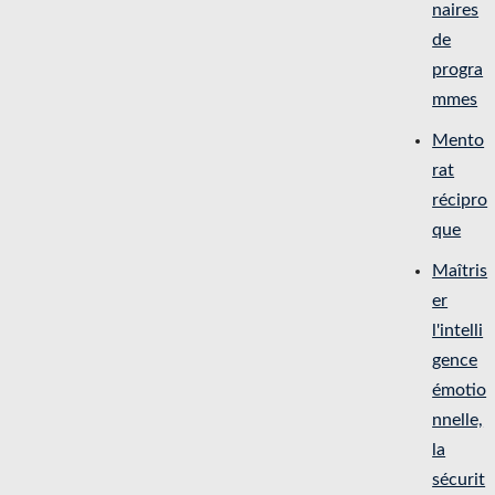
naires
de
progra
mmes
Mento
rat
récipro
que
Maîtris
er
l'intelli
gence
émotio
nnelle,
la
sécurit